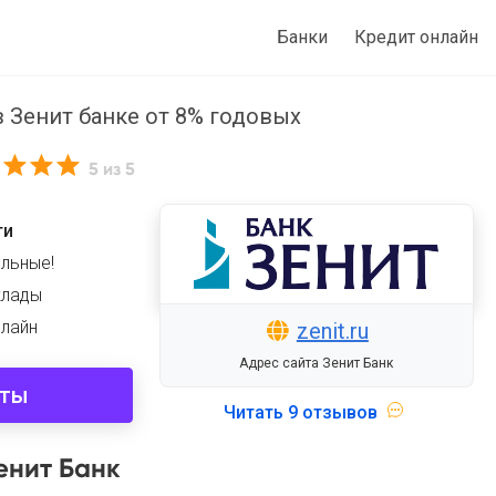
Банки
Кредит онлайн
 Зенит банке от 8% годовых
5
из 5
ти
ильные!
клады
нлайн
zenit.ru
Адрес сайта Зенит Банк
иты
Читать
9 отзывов
енит Банк