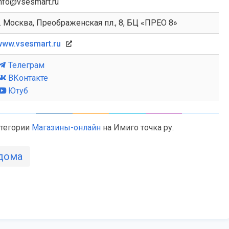
nfo@vsesmart.ru
. Москва, Преображенская пл., 8, БЦ «ПРЕО 8»
www.vsesmart.ru
Телеграм
ВКонтакте
Ютуб
атегории
Магазины-онлайн
на Имиго точка ру.
 дома