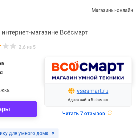
Магазины-онлайн
 интернет-магазине Всёсмарт
2,6
из 5
ов
ах
vsesmart.ru
ржка
Адрес сайта Всёсмарт
ары
Читать
7 отзывов
нику для умного дома