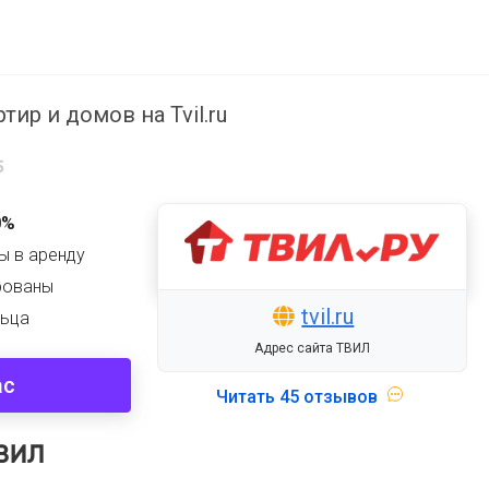
ир и домов на Tvil.ru
5
0%
цы в аренду
рованы
tvil.ru
льца
Адрес сайта ТВИЛ
ас
Читать
45 отзывов
ТВИЛ