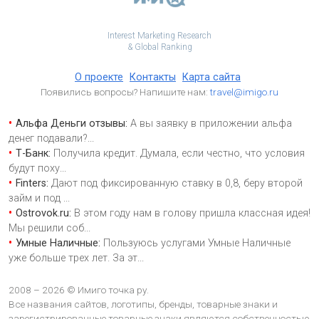
Interest Marketing Research
& Global Ranking
О проекте
Контакты
Карта сайта
Появились вопросы? Напишите нам:
travel@imigo.ru
Альфа Деньги отзывы:
А вы заявку в приложении альфа
денег подавали?
...
Т-Банк:
Получила кредит. Думала, если честно, что условия
будут поху
...
Finters:
Дают под фиксированную ставку в 0,8, беру второй
займ и под
...
Ostrovok.ru:
В этом году нам в голову пришла классная идея!
Мы решили соб
...
Умные Наличные:
Пользуюсь услугами Умные Наличные
уже больше трех лет. За эт
...
2008 – 2026 © Имиго точка ру.
Все названия сайтов, логотипы, бренды, товарные знаки и
зарегистрированные товарные знаки являются собственностью