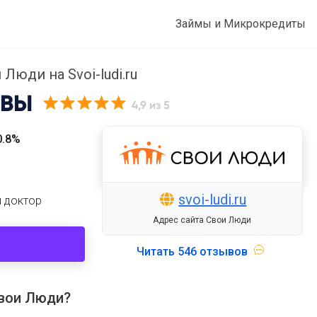
Займы и Микрокредиты
 Люди на Svoi-ludi.ru
ВЫ
4,9
из 5
0.8%
svoi-ludi.ru
й доктор
Адрес сайта Свои Люди
Читать
546 отзывов
Свои Люди?