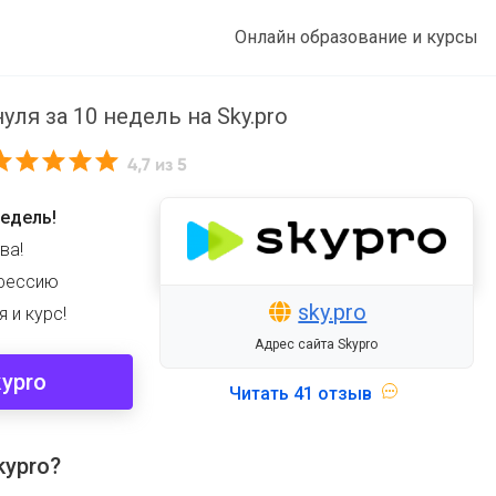
Онлайн образование и курсы
уля за 10 недель на Sky.pro
4,7
из 5
едель!
ва!
офессию
sky.pro
 и курс!
Адрес сайта Skypro
ypro
Читать
41 отзыв
kypro?