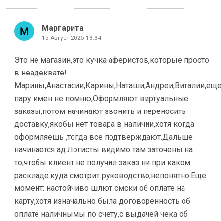
Маргарита
15 Август 2025 13:34
Это не магазин,это кучка аферистов,которые просто
в неадеквате!
Марины,Анастасии,Карины,Наташи,Андреи,Виталии,ещ
пару имен не помню,Оформляют виртуальные
заказы,потом начинают звонить и переносить
доставку,якобы нет товара в наличии,хотя когда
оформляешь ,тогда все подтверждают.Дальше
начинается ад.Логисты видимо там заточены на
то,чтобы клиент не получил заказ ни при каком
раскладе.куда смотрит руководство,непонятно.Еще
момент: настойчиво шлют смски об оплате на
карту,хотя изначально была договоренность об
оплате наличнымы по счету,с выдачей чека об