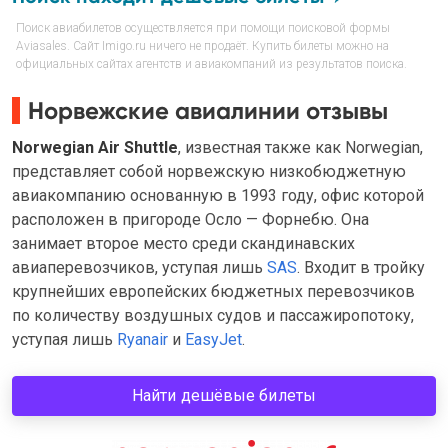
Поиск авиабилетов осуществляется при помощи поисковой формы
Aviasales. Сайт Imigo.ru ничего не продаёт. Купить билеты можно на
официальных сайтах агентств и авиакомпаний из результатов поиска.
Норвежские авиалинии отзывы
Norwegian Air Shuttle
, известная также как Norwegian,
представляет собой норвежскую низкобюджетную
авиакомпанию основанную в 1993 году, офис которой
расположен в пригороде Осло — Форнебю. Она
занимает второе место среди скандинавских
авиаперевозчиков, уступая лишь
SAS
. Входит в тройку
крупнейших европейских бюджетных перевозчиков
по количеству воздушных судов и пассажиропотоку,
уступая лишь
Ryanair
и
EasyJet
.
Найти дешёвые билеты