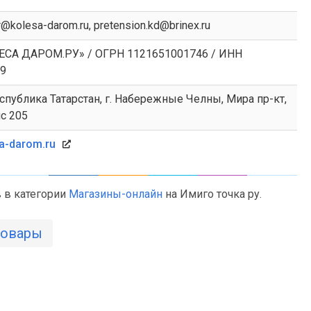
r@kolesa-darom.ru, pretension.kd@brinex.ru
СА ДАРОМ.РУ» / ОГРН 1121651001746 / ИНН
9
спублика Татарстан, г. Набережные Челны, Мира пр-кт,
ис 205
a-darom.ru
 в категории
Магазины-онлайн
на Имиго точка ру.
товары