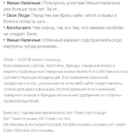
Умные Наличные:
Пользуюсь услугами Умные Наличные
уже больше трех лет. За эт
...
Свои Люди:
Перед тем как брать займ, читал отзывы и
боялся попасть на н
...
Aerotur.aero:
Чем хорош, так это тем, что никаких проблем
не создаёт. Биле
...
Умные Наличные:
Отличный вариант подстраховаться до
зарплаты, когда возникаю
...
2008 – 2026 © Имиго точка ру.
Все названия сайтов, логотипы, бренды, товарные знаки и
зарегистрированные товарные знаки являются собственностью
соответствующих владельцев. Все названия компаний,
продуктов и услуг, указанные на этом веб-сайте, представлены
только для идентификации. Использование этих названий,
товарных знаков и брендов не означает одобрение со стороны
правообладателей.
Вместе с Чартерные авиабилеты Хит Тикет часто ищут:
Хит Тикет отзывы,
Hit Ticket что это,
Из Москвы в Анталию hit ticket,
hit tiket отзывы,
отзывы хит тикет,
Сайт hit-ticket com отзывы,