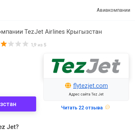
Авиакомпании
мпании TezJet Airlines Крыгызстан
1,9
из 5
3
flytezjet.com
Адрес сайта Tez Jet
зстан
Читать
22 отзыва
z Jet?