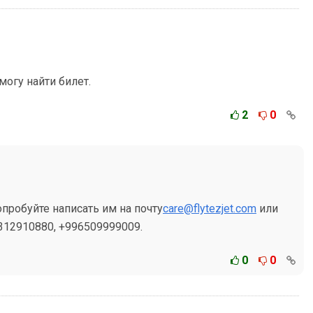
могу найти билет.
2
0
пробуйте написать им на почту
care@flytezjet.com
или
312910880, +996509999009.
0
0