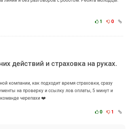
а линии и без разговоров с роботом. Ребята молодцы.
1
0
них действий и страховка на руках.
ой компании, как подходит время страховки, сразу
менты на проверку и ссылку лов оплаты, 5 минут и
 команде черепахи ❤️
0
1