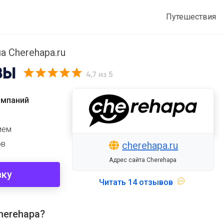
Путешествия
а Cherehapa.ru
ВЫ
4,7
из 5
омпаний
ием
ов
cherehapa.ru
Адрес сайта Cherehapa
вку
Читать
14 отзывов
herehapa?