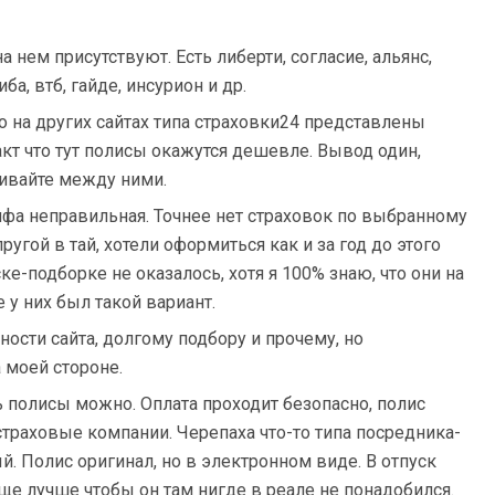
а нем присутствуют. Есть либерти, согласие, альянс,
сиба, втб, гайде, инсурион и др.
то на других сайтах типа страховки24 представлены
акт что тут полисы окажутся дешевле. Вывод один,
нивайте между ними.
инфа неправильная. Точнее нет страховок по выбранному
ругой в тай, хотели оформиться как и за год до этого
ске-подборке не оказалось, хотя я 100% знаю, что они на
 у них был такой вариант.
ости сайта, долгому подбору и прочему, но
 моей стороне.
ь полисы можно. Оплата проходит безопасно, полис
раховые компании. Черепаха что-то типа посредника-
й. Полис оригинал, но в электронном виде. В отпуск
еще лучше чтобы он там нигде в реале не понадобился.