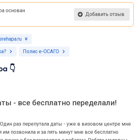
pa основан
Добавить отзыв
rehapa.ru
ка?
Полис e-ОСАГО
a 👇
аты - все бесплатно переделали!
 Один раз перепутала даты - уже в визовом центре мне
я им позвонила и за пять минут мне все бесплатно