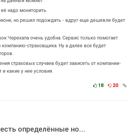
 на данный момнет.
 её надо мониторить.
в июне, но решил подождать - вдруг еще дешевле будет.
ок Черехапа очень удобна. Сервис только помогает
 компанию-страховщика. Ну а далее все будет
торов.
ления страховых случаев будет зависеть от компании-
 и какие у нее условия.
18
20
есть определённые но...