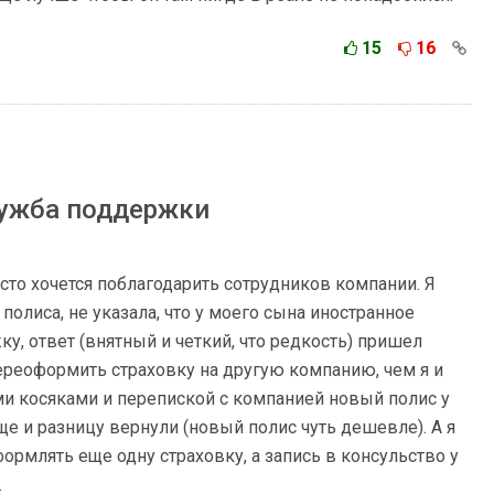
15
16
лужба поддержки
сто хочется поблагодарить сотрудников компании. Я
олиса, не указала, что у моего сына иностранное
ку, ответ (внятный и четкий, что редкость) пришел
ереоформить страховку на другую компанию, чем я и
ми косяками и перепиской с компанией новый полис у
ще и разницу вернули (новый полис чуть дешевле). А я
формлять еще одну страховку, а запись в консульство у
.