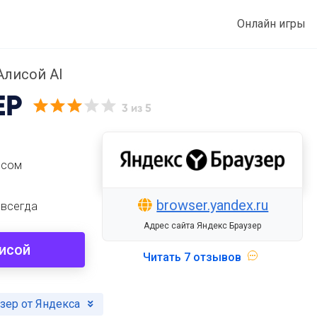
Онлайн игры
Алисой AI
ЕР
3
из 5
осом
browser.yandex.ru
 всегда
Адрес сайта Яндекс Браузер
лисой
Читать
7 отзывов
зер от Яндекса