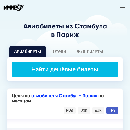
Авиабилеты
из Стамбула
в Париж
Авиабилеты
Отели
Ж/д билеты
Найти дешёвые билеты
Цены на
авиабилеты Стамбул - Париж
по
месяцам
RUB
USD
EUR
TRY