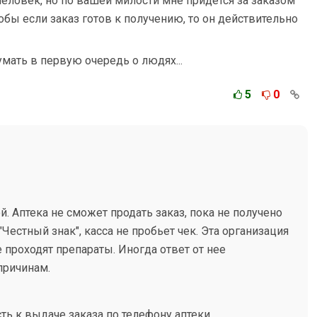
 человек, но по вашей милости мне придется за заказом
тобы если заказ готов к получению, то он действительно
мать в первую очередь о людях...
5
0
. Аптека не сможет продать заказ, пока не получено
Честный знак", касса не пробьет чек. Эта организация
 проходят препараты. Иногда ответ от нее
причинам.
ь к выдаче заказа по телефону аптеки.