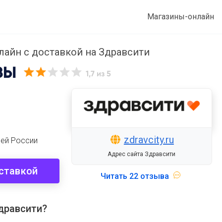
Магазины-онлайн
нлайн с доставкой на Здравсити
ВЫ
1,7
из 5
zdravcity.ru
сей России
Адрес сайта Здравсити
оставкой
Читать
22 отзыва
дравсити?