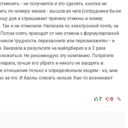
тменить - не получается и это сделать: кнопка не
нить по номеру заказа - вышла из чата (сотрудники были
концу дня и спрашивает причину отмены и номер
. Так и не отменили. Написала по электронной почте, на
ly. Потом опять приходит от них отмена с формулировкой
икли трудности, перезвоните или перезакажите» - и
 Заказала в результате на вайлдбериз и в 2 раза
положиться. Не рекомендую эту компанию. Потратите
парата, лучше его убрать и никого не вводить в
е отношение только к определённым людям - ко, мне
о за что. И баллы списать нельзя. Как-то возникают
7
0