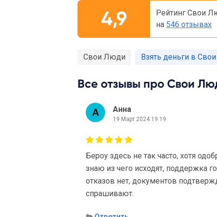
4,9
Рейтинг Свои Л
на
546 отзывах
Свои Люди
Взять деньги в Сво
Все отзывы про Свои Люд
Анна
19 Март 2024 19:19
Бероу здесь не так часто, хотя од
знаю из чего исходят, поддержка г
отказов нет, документов подтверж
спрашивают.
Ответить