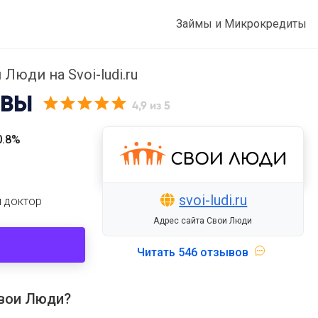
Займы и Микрокредиты
 Люди на Svoi-ludi.ru
ВЫ
4,9
из 5
0.8%
svoi-ludi.ru
й доктор
Адрес сайта Свои Люди
Читать
546 отзывов
Свои Люди?