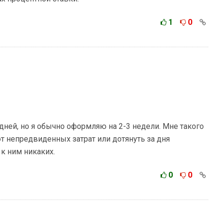
1
0
дней, но я обычно оформляю на 2-3 недели. Мне такого
от непредвиденных затрат или дотянуть за дня
 к ним никаких.
0
0