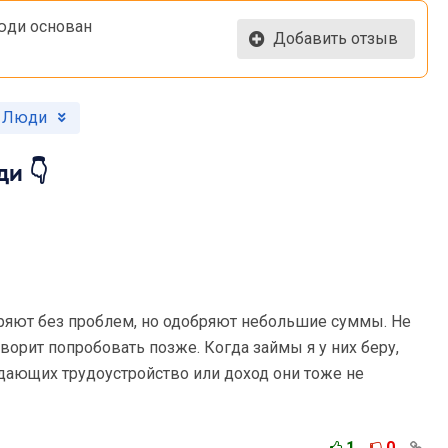
юди основан
Добавить отзыв
и Люди
и 👇
обряют без проблем, но одобряют небольшие суммы. Не
оворит попробовать позже. Когда займы я у них беру,
дающих трудоустройство или доход они тоже не
1
0