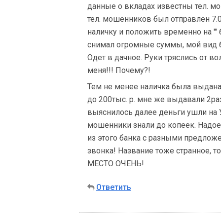
данные о вкладах известны тел. м
тел. мошенников был отправлен 7.06
наличку и положить временно на '" б
снимал огромные суммы, мой вид б
Одет в дачное. Руки тряслись от во
меня!!! Почему?!
Тем не менее наличка была выдана
до 200тыс. р. мне же выдавали 2р
выяснилось далее деньги ушли на У
мошенники знали до копеек. Надое
из этого банка с разными предложе
звонка! Название тоже странное, т
МЕСТО ОЧЕНЬ!
Ответить