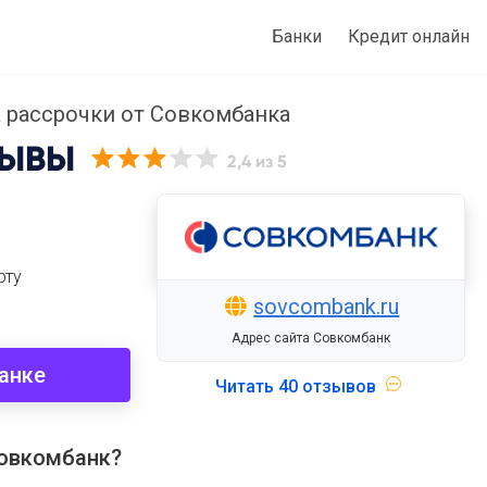
Банки
Кредит онлайн
 рассрочки от Совкомбанка
ЫВЫ
2,4
из 5
рту
sovcombank.ru
Адрес сайта Совкомбанк
анке
Читать
40 отзывов
Совкомбанк?