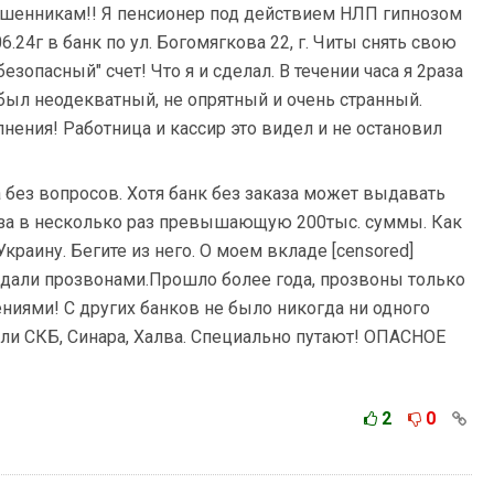
ошенникам!! Я пенсионер под действием НЛП гипнозом
.24г в банк по ул. Богомягкова 22, г. Читы снять свою
езопасный" счет! Что я и сделал. В течении часа я 2раза
ыл неодекватный, не опрятный и очень странный.
лнения! Работница и кассир это видел и не остановил
 без вопросов. Хотя банк без заказа может выдавать
аза в несколько раз превышающую 200тыс. суммы. Как
краину. Бегите из него. О моем вкладе [censored]
дали прозвонами.Прошло более года, прозвоны только
ниями! С других банков не было никогда ни одного
оли СКБ, Синара, Халва. Специально путают! ОПАСНОЕ
2
0