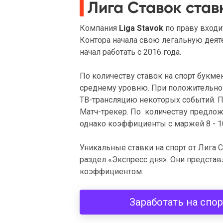
Лига Ставок став
Компания
Liga Stavok
по праву входи
Контора начала свою легальную деят
начал работать с 2016 года.
По количеству ставок на спорт букме
среднему уровню. При положительном
ТВ-трансляцию некоторых событий. П
Матч-трекер. По количеству предлож
однако коэффициенты с маржей 8 - 
Уникальные ставки на спорт от Лига
раздел «Экспресс дня». Они предста
коэффициентом.
Заработать на спор