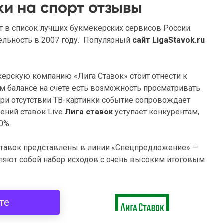
ки на спорт отзывы
т в список лучших букмекерских сервисов России.
ельность в 2007 году. Популярный
сайт LigaStavok.ru
керскую компанию «Лига Ставок» стоит отнести к
 балансе на счете есть возможность просматривать
ри отсутствии ТВ-картинки событие сопровождает
ений ставок Live
Лига ставок
уступает конкурентам,
10%.
 Ставок представлены в линии «Спецпредложение» —
вляют собой набор исходов с очень высоким итоговым
те