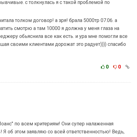
ывчивые. с толкнулась я с такой проблемой по
читала толком договор! а зря! брала 5000тр 07.06. а
атить смотрю а там 10000 я должна у меня глаза на
неджеру обьяснила все как есть. и ура мне помогли все
ошая своими клиентами дорожат это радует)))) спасибо
0
0
Лоанс" по всем критериям! Они супер налаженная
в! Я об этом заявляю со всей ответственностью! Ведь,