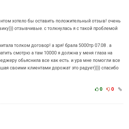
нтом хотело бы оставить положительный отзыв! очень
ку))) отзывчивые. с толкнулась я с такой проблемой
читала толком договор! а зря! брала 5000тр 07.08 . а
атить смотрю а там 10000 я должна у меня глаза на
неджеру обьяснила все как есть. и ура мне помогли все
ошая своими клиентами дорожат это радует)))) спасибо
0
0