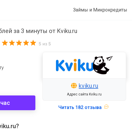
Займы и Микрокредиты
лей за 3 минуты от Kviku.ru
5
из 5
ту
kviku.ru
Адрес сайта Kviku.ru
йчас
Читать
182 отзыва
iku.ru?