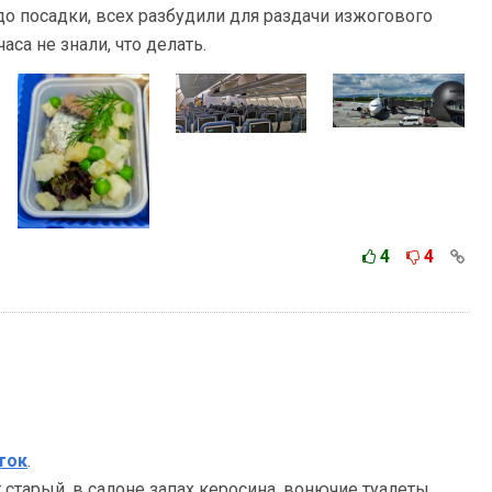
 до посадки, всех разбудили для раздачи изжогового
аса не знали, что делать.
4
4
ток
.
 старый, в салоне запах керосина, вонючие туалеты,