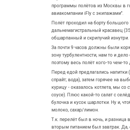
программы полётов из Москвы в го
авиакомпании iFly с экипажами".
Полёт проходил на борту большого 
дальнемагистральный красавец (350
обшарпанный и скрипучий изнутри.
За почти 9 часов должны были корм
зону турбулентности, нам то и де
поэтому весь полёт кого-то чем-т
Перед едой предлагались напитки (
спрайт; вода), затем горячее на в
курицу - оказалось котлета, мы со
соусе). Плюс какой-то салат с селё
булочка и кусок шарлотки. Ну и, чт
молоко, сахар/лимон.
Т.к. перелёт был в ночь, и разница
вторым питанием был завтрак. Да,