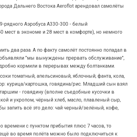
рода Дальнего Востока Aeroflot арендовал самолёты
9-рядного Аэробуса A330-300 - белый
 мест в экономе и 28 мест в комфорте), но немного
ить два раза. А по факту самолёт постоянно попадал в
ло объявляли "мы вынуждены прервать обслуживание",
о дробно кормили в перерывах между болтанками.
соки томатный, апельсиновый, яблочный; фанта, кола,
ыбор: курица/картошка, говядина/рис. Младший сын взял
 старшим - говядину (вполне съедобные кусочки в
дкой и укропом, чёрный хлеб, масло, плавленый сыр,
обы запить всё это дело: чай черный/зелёный, кофе,
 во времени с пунктом прибытия плюс 7 часов, то
 ещё во время полёта можно было подключиться к