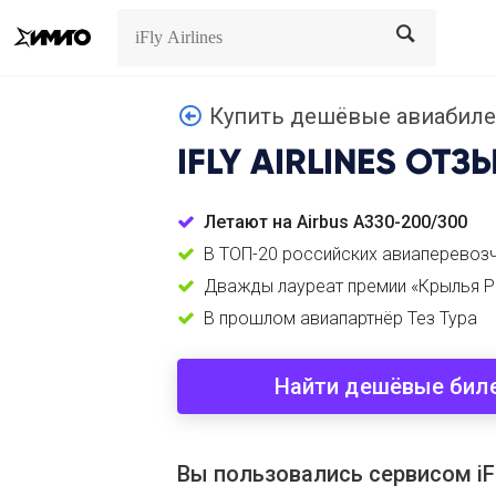
Search
Search
Купить дешёвые авиабилет
IFLY AIRLINES
ОТЗ
Летают на Airbus A330-200/300
В ТОП-20 российских авиаперевоз
Дважды лауреат премии «Крылья Р
В прошлом авиапартнёр Тез Тура
Найти дешёвые бил
Вы пользовались сервисом iFly