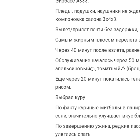
Эйрбасе A333.
Пледы, подушки, наушники не жда
компоновка салона 3х4х3.
Вылет/прилет почти без задержки, 
Самым жирным плюсом перелёта эт
Через 40 минут после взлета, разн
Обслуживание началось через 50 ми
апельсиновый🍊, томатный🍅 (бренд
Ещё через 20 минут покатилась тел
рисом.
Выбрал куру.
По факту куриные митболы в панир
соли, значительно улучшает вкус б
По завершению ужина, редкие пас
улеглись спать.