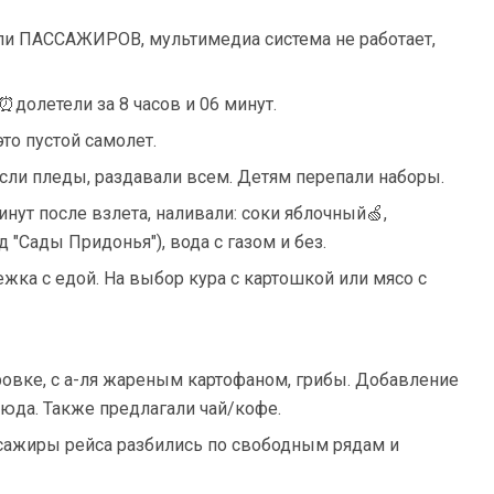
ли ПАССАЖИРОВ, мультимедиа система не работает,
⏰долетели за 8 часов и 06 минут.
о пустой самолет.
если пледы, раздавали всем. Детям перепали наборы.
нут после взлета, наливали: соки яблочный🍏,
 "Сады Придонья"), вода с газом и без.
ежка с едой. На выбор кура с картошкой или мясо с
овке, с а-ля жареным картофаном, грибы. Добавление
люда. Также предлагали чай/кофе.
сажиры рейса разбились по свободным рядам и