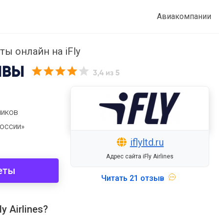
Авиакомпании
ы онлайн на iFly
ЫВЫ
3,4
из 5
чиков
оссии»
iflyltd.ru
Адрес сайта iFly Airlines
еты
Читать
21 отзыв
 Airlines?