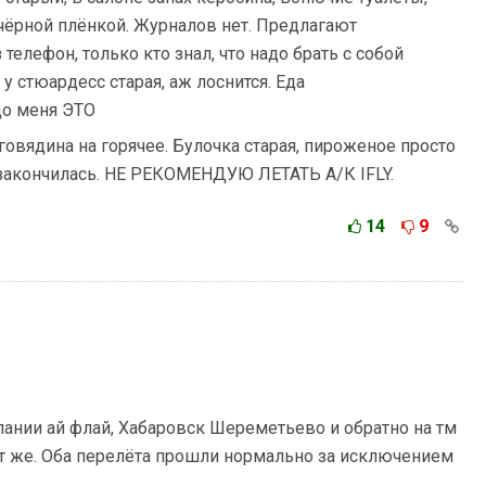
чёрной плёнкой. Журналов нет. Предлагают
елефон, только кто знал, что надо брать с собой
у стюардесс старая, аж лоснится. Еда
до меня ЭТО
говядина на горячее. Булочка старая, пироженое просто
 закончилась. НЕ РЕКОМЕНДУЮ ЛЕТАТЬ А/К IFLY.
14
9
пании ай флай, Хабаровск Шереметьево и обратно на тм
т же. Оба перелёта прошли нормально за исключением