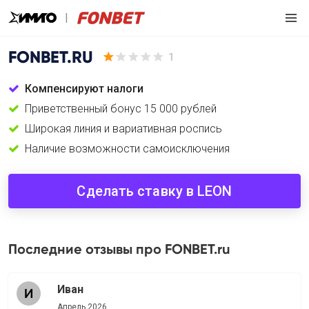
FONBET.RU
1
Компенсируют налоги
Приветственный бонус 15 000 рублей
Широкая линия и вариативная роспись
Наличие возможности самоисключения
Сделать ставку в LEON
Последние отзывы про FONBET.ru
Иван
Апрель 2026