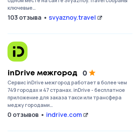
одном месте на сайте Svyaznoy.Travel собраны
ключевые…
103 отзыва
svyaznoy.travel
inDrive межгород
0
Сервис inDrive межгород работает в более чем
749 городах и 47 странах. inDrive - бесплатное
приложение для заказа такси или трансфера
меджу городами…
0 отзывов
indrive.com