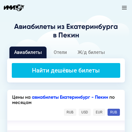
Авиабилеты
из Екатеринбурга
в Пекин
Авиабилеты
Отели
Ж/д билеты
Найти дешёвые билеты
Цены на
авиабилеты Екатеринбург - Пекин
по
месяцам
RUB
USD
EUR
RUB