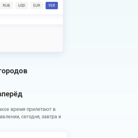
RUB
USD
EUR
YER
городов
вперёд
акое время прилетают в
лении, сегодня, завтра и