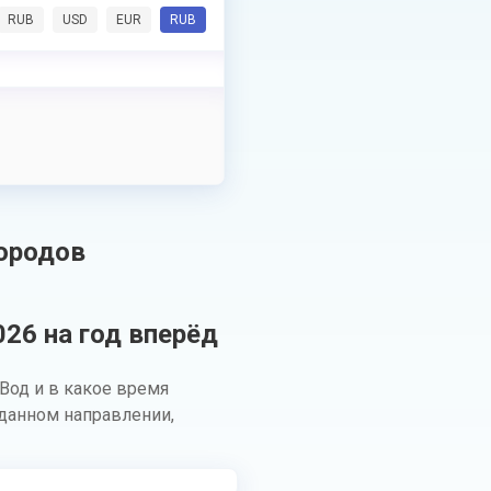
RUB
USD
EUR
RUB
ородов
26 на год вперёд
Вод и в какое время
данном направлении,