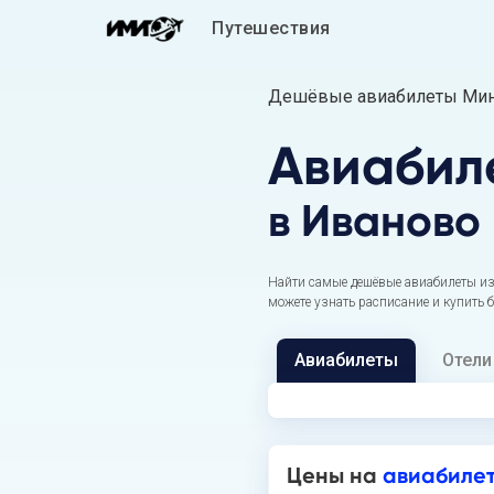
Путешествия
Дешёвые авиабилеты Мин
Авиабил
в Иваново
Найти самые дешёвые авиабилеты из
можете узнать расписание и купить 
Авиабилеты
Отели
Цены на
авиабиле