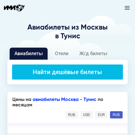
Авиабилеты
из Москвы
в Тунис
Авиабилеты
Отели
Ж/д билеты
Найти дешёвые билеты
Цены на
авиабилеты Москва - Тунис
по
месяцам
RUB
USD
EUR
RUB