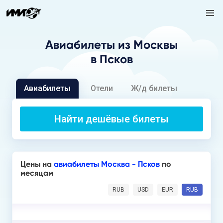
Авиабилеты
из Москвы
в Псков
Авиабилеты
Отели
Ж/д билеты
Найти дешёвые билеты
Цены на
авиабилеты Москва - Псков
по
месяцам
RUB
USD
EUR
RUB