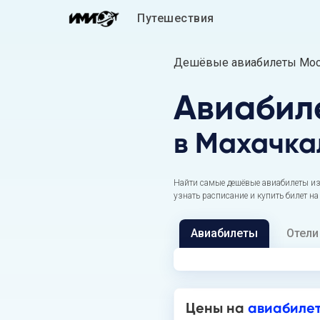
Путешествия
Дешёвые авиабилеты Моск
Авиабил
в Махачка
Найти самые дешёвые авиабилеты из
узнать расписание и купить билет н
Авиабилеты
Отели
Цены на
авиабилет