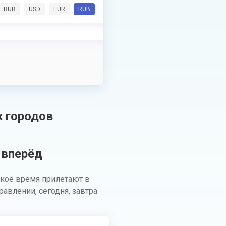
RUB
USD
EUR
RUB
х городов
 вперёд
кое время прилетают в
авлении, сегодня, завтра