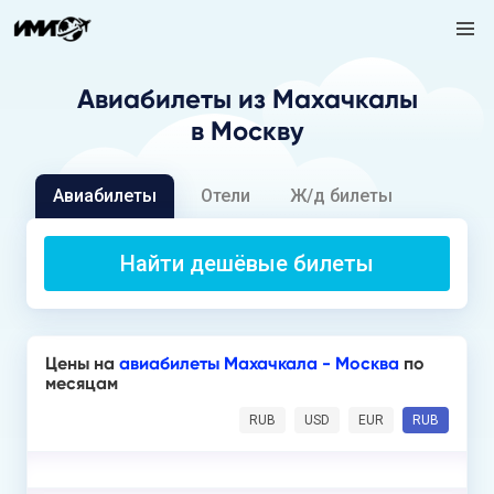
Авиабилеты
из Махачкалы
в Москву
Авиабилеты
Отели
Ж/д билеты
Найти дешёвые билеты
Цены на
авиабилеты Махачкала - Москва
по
месяцам
RUB
USD
EUR
RUB