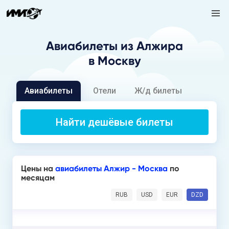
Авиабилеты
из Алжира
в Москву
Авиабилеты
Отели
Ж/д билеты
Найти дешёвые билеты
Цены на
авиабилеты Алжир - Москва
по
месяцам
RUB
USD
EUR
DZD