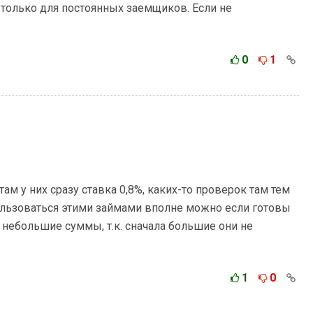
 только для постоянных заемщиков. Если не
0
1
ам у них сразу ставка 0,8%, каких-то проверок там тем
пользоваться этими займами вполне можно если готовы
 небольшие суммы, т.к. сначала большие они не
1
0