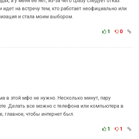
ах, а у меня ее нет, из-за чего сразу следует отказ.
 идет на встречу тем, кто работает неофициально или
низация и стала моим выбором.
1
0
а в этой мфо не нужно. Несколько минут, пару
рте. Делать все можно с телефона или компьютера в
, главное, чтобы интернет был.
1
1