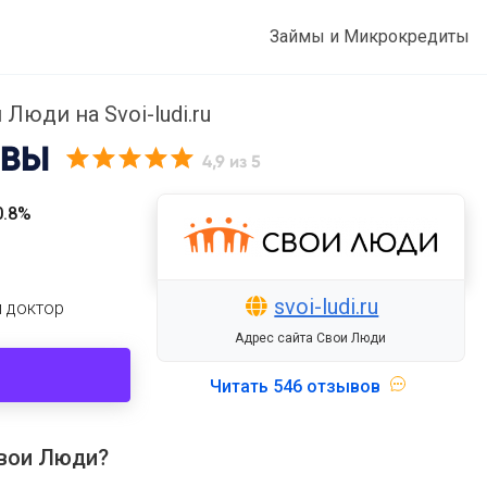
Займы и Микрокредиты
 Люди на Svoi-ludi.ru
ВЫ
4,9
из 5
0.8%
svoi-ludi.ru
й доктор
Адрес сайта Свои Люди
Читать
546 отзывов
Свои Люди?