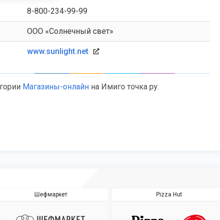
8-800-234-99-99
ООО «Солнечный свет»
www.sunlight.net
егории
Магазины-онлайн
на Имиго точка ру.
Шефмаркет
Pizza Hut