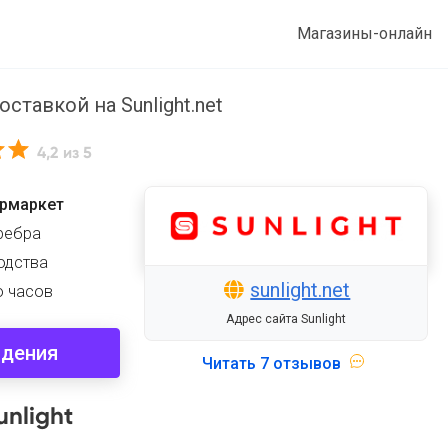
Магазины-онлайн
тавкой на Sunlight.net
4,2
из 5
ермаркет
еребра
одства
sunlight.net
ю часов
Адрес сайта Sunlight
здения
Читать
7 отзывов
nlight