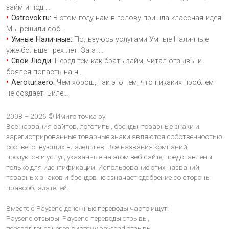
займ и под
...
Ostrovok.ru:
В этом году нам в голову пришла классная идея!
Мы решили соб
...
Умные Наличные:
Пользуюсь услугами Умные Наличные
уже больше трех лет. За эт
...
Свои Люди:
Перед тем как брать займ, читал отзывы и
боялся попасть на н
...
Aerotur.aero:
Чем хорош, так это тем, что никаких проблем
не создаёт. Биле
...
2008 – 2026 © Имиго точка ру.
Все названия сайтов, логотипы, бренды, товарные знаки и
зарегистрированные товарные знаки являются собственностью
соответствующих владельцев. Все названия компаний,
продуктов и услуг, указанные на этом веб-сайте, представлены
только для идентификации. Использование этих названий,
товарных знаков и брендов не означает одобрение со стороны
правообладателей.
Вместе с Paysend денежные переводы часто ищут:
Paysend отзывы,
Paysend переводы отзывы,
перевод денег через систему paysend отзывы,