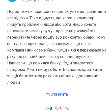
12 Декабрь 2022 18:37
Перед тим як переводити кошти, уважно прочитайте
всі відгуки. Таке відчуття, що хороші коментарі
пишуть проплачені люди або боти. Якщо хочете
переказати велику суму - краще не ризикуйте і
переказуйте через пошту або конкретний банк. Тому
що тут все приховано, не зрозуміло що це за
компанія і який саме банк. Кошти які я переказала на
рахунок не прийшли і назад не повернулись.
Написали, що помилка банку. Куди звертатися -
невідомо. У чаті пишуть боти. Висновок один: хитрі
злодії багатіють за рахунок наївних і довірливих
людей.
Ответить
8
4