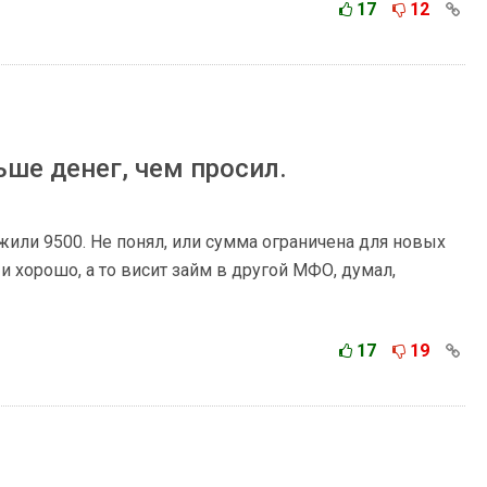
17
12
ьше денег, чем просил.
ожили 9500. Не понял, или сумма ограничена для новых
и и хорошо, а то висит займ в другой МФО, думал,
17
19