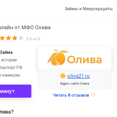
Займы и Микрокредиты
нлайн от МФО Олива
3,8
из 5
 Займа
 истории
 паспорт РФ
е каникулы
oliva21.ru
Адрес сайта Олива
 минут
Читать
8 отзывов
лива?