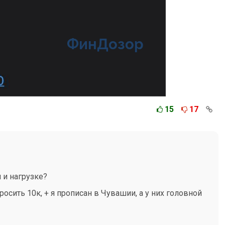
15
17
 и нагрузке?
сить 10к, + я прописан в Чувашии, а у них головной