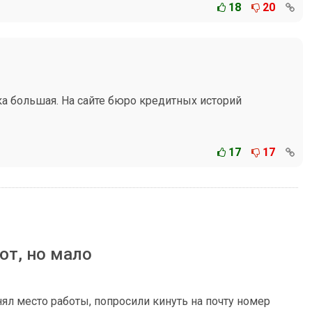
18
20
ка большая. На сайте бюро кредитных историй
17
17
ют, но мало
нял место работы, попросили кинуть на почту номер