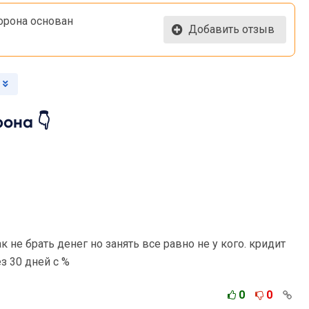
орона основан
Добавить отзыв
она 👇
к не брать денег но занять все равно не у кого. кридит
з 30 дней с %
0
0