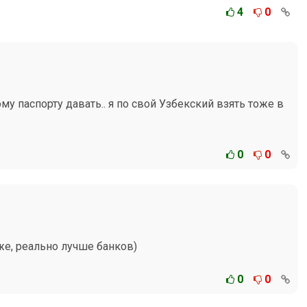
4
0
му паспорту давать.. я по свой Узбекский взять тоже в
0
0
же, реально лучше банков)
0
0