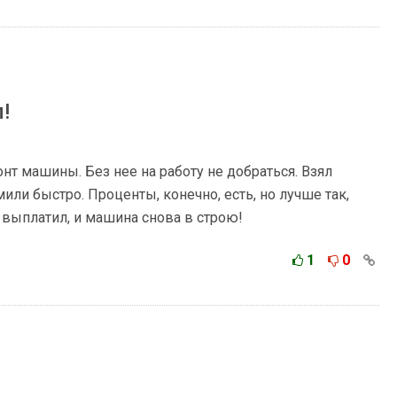
!
т машины. Без нее на работу не добраться. Взял
или быстро. Проценты, конечно, есть, но лучше так,
е выплатил, и машина снова в строю!
1
0