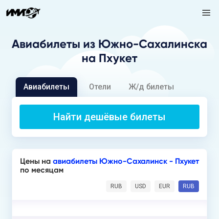
Авиабилеты
из Южно-Сахалинска
на Пхукет
Авиабилеты
Отели
Ж/д билеты
Найти дешёвые билеты
Цены на
авиабилеты Южно-Сахалинск - Пхукет
по месяцам
RUB
USD
EUR
RUB