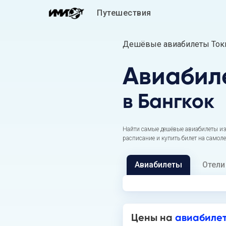
Путешествия
Дешёвые авиабилеты Токи
Авиабил
в Бангкок
Найти самые дешёвые авиабилеты из 
расписание и купить билет на самоле
Авиабилеты
Отели
Цены на
авиабилет