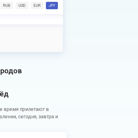
RUB
USD
EUR
JPY
ородов
рёд
е время прилетают в
ении, сегодня, завтра и