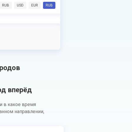
RUB
USD
EUR
RUB
ородов
од вперёд
и в какое время
анном направлении,