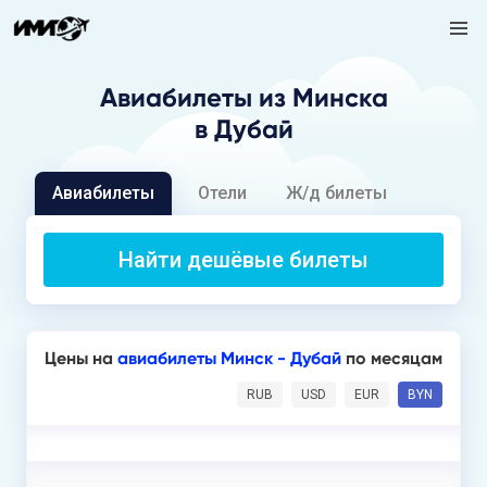
Авиабилеты
из Минска
в Дубай
Авиабилеты
Отели
Ж/д билеты
Найти дешёвые билеты
Цены на
авиабилеты Минск - Дубай
по месяцам
RUB
USD
EUR
BYN