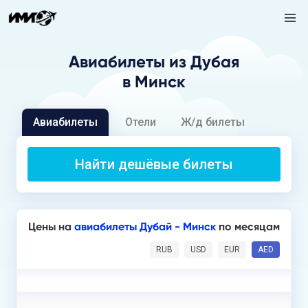
Авиабилеты
из Дубая
в Минск
Авиабилеты
Отели
Ж/д билеты
Найти дешёвые билеты
Цены на
авиабилеты Дубай - Минск
по месяцам
RUB
USD
EUR
AED