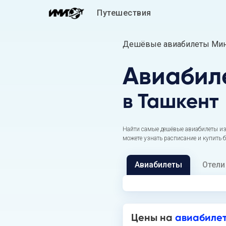
Путешествия
Дешёвые авиабилеты Мине
Авиабил
в Ташкент
Найти самые дешёвые авиабилеты из
можете узнать расписание и купить 
Авиабилеты
Отели
Цены на
авиабиле