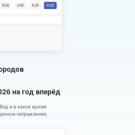
RUB
USD
EUR
RUB
городов
26 на год вперёд
Вод и в какое время
данном направлении,