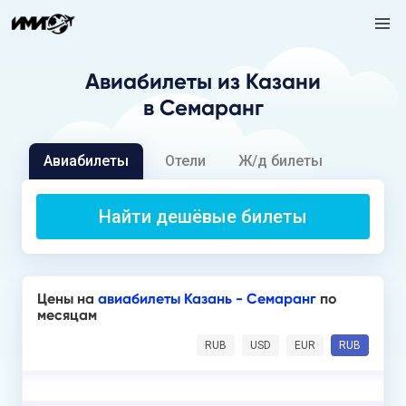
Авиабилеты
из Казани
в Семаранг
Авиабилеты
Отели
Ж/д билеты
Найти дешёвые билеты
Цены на
авиабилеты Казань - Семаранг
по
месяцам
RUB
USD
EUR
RUB