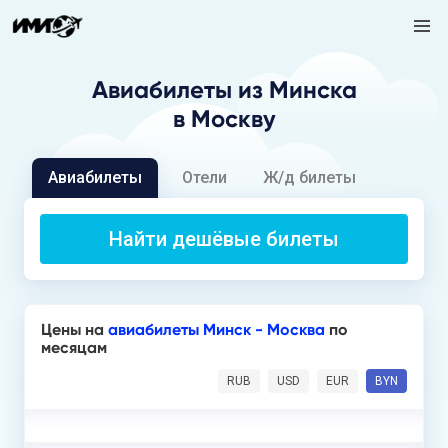
Авиабилеты
из Минска
в Москву
Авиабилеты
Отели
Ж/д билеты
Найти дешёвые билеты
Цены на
авиабилеты Минск - Москва
по
месяцам
RUB
USD
EUR
BYN