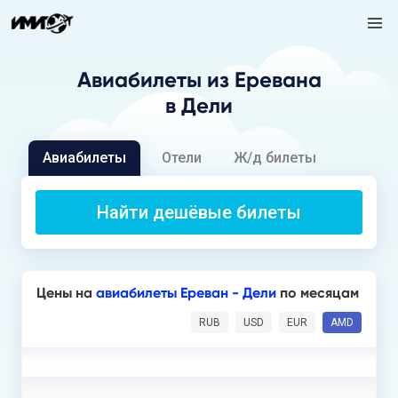
Авиабилеты
из Еревана
в Дели
Авиабилеты
Отели
Ж/д билеты
Найти дешёвые билеты
Цены на
авиабилеты Ереван - Дели
по месяцам
RUB
USD
EUR
AMD