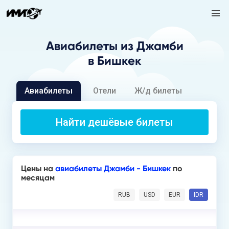
Авиабилеты
из Джамби
в Бишкек
Авиабилеты
Отели
Ж/д билеты
Найти дешёвые билеты
Цены на
авиабилеты Джамби - Бишкек
по
месяцам
RUB
USD
EUR
IDR