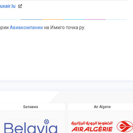
uxair.lu
ории
Авиакомпании
на Имиго точка ру.
Белавиа
Air Algerie