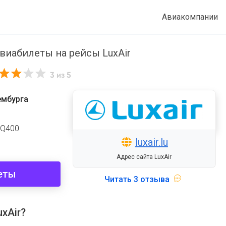
Авиакомпании
виабилеты на рейсы LuxAir
3
из 5
ембурга
 Q400
luxair.lu
Адрес сайта LuxAir
еты
Читать
3 отзыва
xAir?