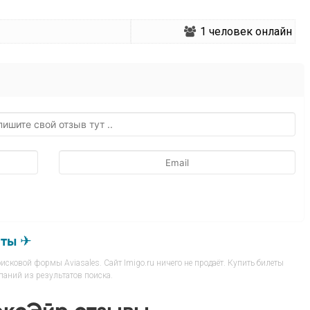
1
человек онлайн
еты ✈
сковой формы Aviasales. Сайт Imigo.ru ничего не продаёт. Купить билеты
аний из результатов поиска.