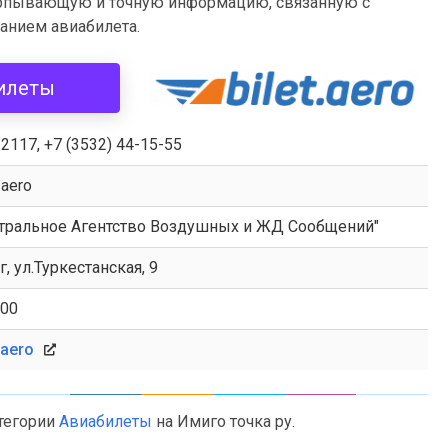
ерпывающую и точную информацию, связанную с
анием авиабилета.
илеты
 2117, +7 (3532) 44-15-55
.aero
тральное Агентство Воздушных и ЖД Сообщений"
г, ул.Туркестанская, 9
:00
.aero
атегории
Авиабилеты
на Имиго точка ру.