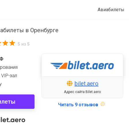
Авиабилеты
абилеты в Оренбурге
5
из 5
РФ
ирования
 VIP-зал
bilet.aero
у
Адрес сайта Bilet.aero
илеты
Читать
9 отзывов
let.aero