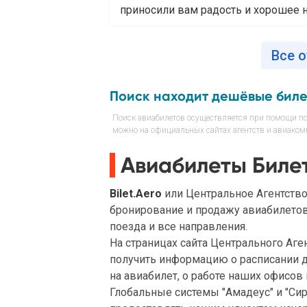
приносили вам радость и хорошее н
Все о
Поиск находит дешёвые бил
Поиск авиабилетов осуществляется при помощи пои
можно на официальных сайтах агентств и авиакомп
Авиабилеты Биле
Bilet.Aero
или Центральное Агентств
бронирование и продажу авиабилетов
поезда и все направления.
На страницах сайта Центрального А
получить информацию о расписании 
на авиабилет, о работе наших офисов
Глобальные системы "Амадеус" и "Си